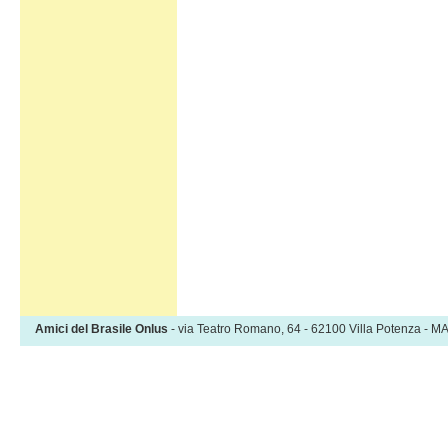
Amici del Brasile Onlus
- via Teatro Romano, 64 - 62100 Villa Potenza -