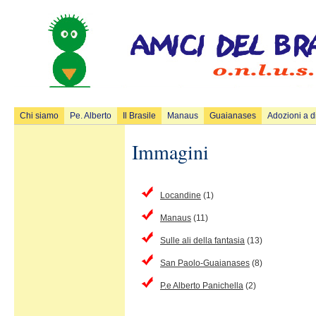
Chi siamo
Pe. Alberto
Il Brasile
Manaus
Guaianases
Adozioni a d
Immagini
Locandine
(1)
Manaus
(11)
Sulle ali della fantasia
(13)
San Paolo-Guaianases
(8)
P.e Alberto Panichella
(2)