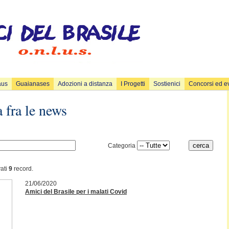
aus
Guaianases
Adozioni a distanza
I Progetti
Sostienici
Concorsi ed e
 fra le news
Categoria
vati
9
record.
21/06/2020
Amici del Brasile per i malati Covid