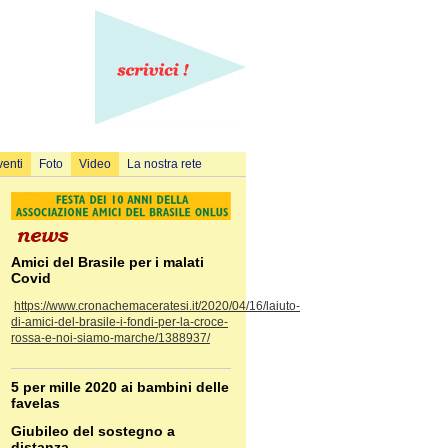
venti
Foto
Video
La nostra rete
Amici del Brasile per i malati
Covid
https://www.cronachemaceratesi.it/2020/04/16/laiuto-
di-amici-del-brasile-i-fondi-per-la-croce-
rossa-e-noi-siamo-marche/1388937/
5 per mille 2020 ai bambini delle
favelas
Giubileo del sostegno a
distanza