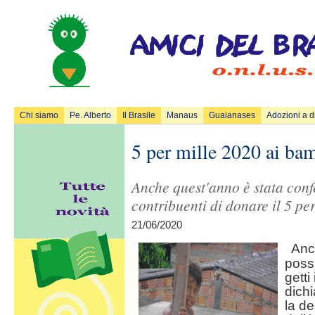
Chi siamo
Pe. Alberto
Il Brasile
Manaus
Guaianases
Adozioni a d
5 per mille 2020 ai bam
Anche quest'anno è stata confe
contribuenti di donare il 5 per
21/06/2020
Anc
possi
getti
dichi
la d