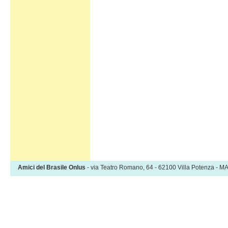
Amici del Brasile Onlus
- via Teatro Romano, 64 - 62100 Villa Potenza -