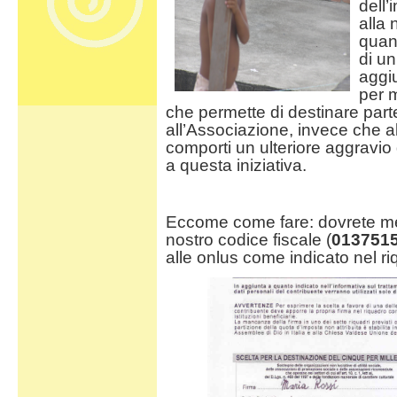
dell’
alla 
quant
di un
aggiu
per m
che permette di destinare part
all’Associazione, invece che a
comporti un ulteriore aggravio 
a questa iniziativa.
Eccome come fare: dovrete mett
nostro codice fiscale (
013751
alle onlus come indicato nel ri