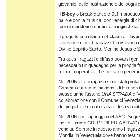
giovanile, delle frustrazione e dei sogni 
Il
B-boy
o Break-dance e
D.J
. riproduco
ballo e con la musica, con l’energia di chi
denunciandone i crimini e le ingiustizie.
Il progetto si è diviso in 4 classi e il la
l’adesione di molti ragazzi. I corsi sono
Divino Espirito Santo, Menino Jesus e 
Tra questi ragazzi è diffuso trovarsi ge
necessario un guadagno per la propria fa
micro-cooperative che possano generare r
Nel
2005
alcuni ragazzi sono stati protag
Caracas e a raduni nazionali di Hip hop i
stesso anno l’ass.ne
UNA STRADA
di V
collaborazione con il Comune di Venezia u
del progetto e con il ricavato della vendit
Nel
2006
con l’appoggio del
SEC
(Segret
inciso il primo CD “PERIFERIA ATIVA” 
vendita. Sempre in questo anno i ragazz
Mondial in Venezuela dove hanno testimo