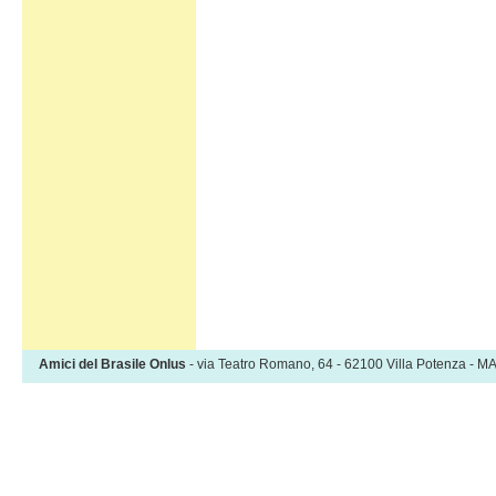
Amici del Brasile Onlus
- via Teatro Romano, 64 - 62100 Villa Potenza -