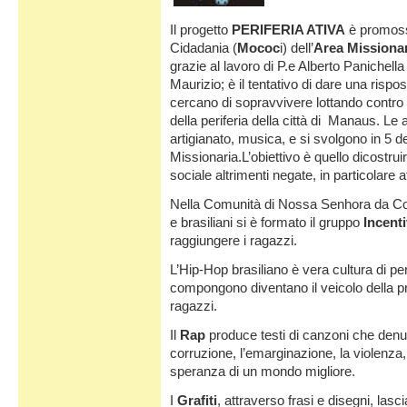
Il progetto
PERIFERIA ATIVA
è promoss
Cidadania (
Mococ
i) dell’
Area Missiona
grazie al lavoro di P.e Alberto Panichella 
Maurizio; è il tentativo di dare una rispo
cercano di sopravvivere lottando contro 
della periferia della città di
Manaus. Le at
artigianato, musica, e si svolgono in 5 d
Missionaria.L’obiettivo è quello dicostruir
sociale altrimenti negate, in particolare 
Nella Comunità di Nossa Senhora da Conce
e brasiliani si è formato il gruppo
Incent
raggiungere i ragazzi.
L’Hip-Hop brasiliano è vera cultura di per
compongono diventano il veicolo della prot
ragazzi.
Il
Rap
produce testi di canzoni che denun
corruzione, l’emarginazione, la violenza
speranza di un mondo migliore.
I
Grafiti
, attraverso frasi e disegni, las